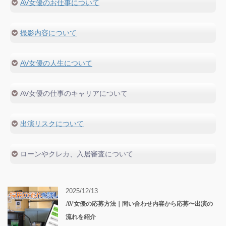
AV女優のお仕事について
採用条件・求められる人物像
面接内容
優良プロダクションの選び方
仕事内容の詳細
撮影内容について
法律・コンプライアンス
ギャラの相場
福利厚生
撮影当日のスケジュール
撮影方法
AV女優の人生について
撮影場所
経験談
関係者が語る業界の裏
主な出演理由
AV女優の仕事のキャリアについて
女性向けAV
私生活
引退後の将来
仕事をもらい続ける方法
出演リスクについて
転職方法
再デビューの方法
出演強要の手口
ローンやクレカ、入居審査について
妊娠事情
主な病気のリスク
バレへの対処法
部屋の借入方法
ノンアダルト求人
ローン・クレカの申請について
2025/12/13
AV女優の応募方法｜問い合わせ内容から応募〜出演の
流れを紹介