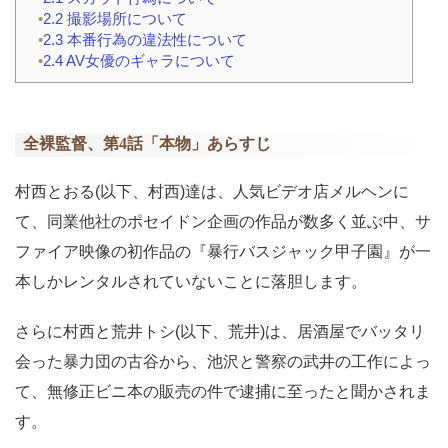
2.2
撮影場所について
2.3
本番行為の違法性について
2.4
AV女優のギャラについて
全裸監督、第4話「本物」あらすじ
村西とおる(以下、村西)達は、人気ビデオ店メルヘンに
て、同業他社のポセイドン企画の作品が数多く並ぶ中、サ
ファイア映像の初作品の『暴行バスジャック甲子園』が一
本しかレンタルされていないことに落胆します。
さらに村西と荒井トシ(以下、荒井)は、居酒屋でバッタリ
会った暴力団の古谷から、池沢と警察の武井の工作によっ
て、無修正ビニ本の販売の件で逮捕に至ったと聞かされま
す。