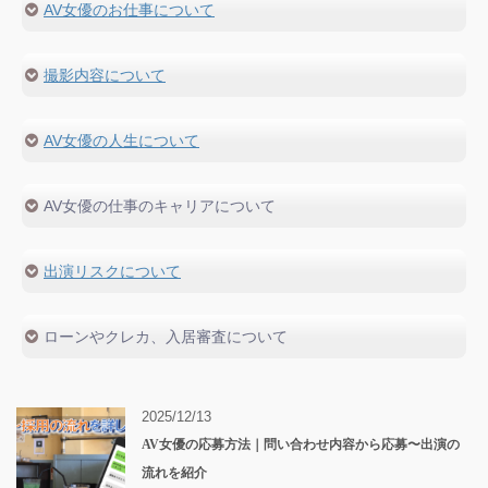
AV女優のお仕事について
採用条件・求められる人物像
面接内容
優良プロダクションの選び方
仕事内容の詳細
撮影内容について
法律・コンプライアンス
ギャラの相場
福利厚生
撮影当日のスケジュール
撮影方法
AV女優の人生について
撮影場所
経験談
関係者が語る業界の裏
主な出演理由
AV女優の仕事のキャリアについて
女性向けAV
私生活
引退後の将来
仕事をもらい続ける方法
出演リスクについて
転職方法
再デビューの方法
出演強要の手口
ローンやクレカ、入居審査について
妊娠事情
主な病気のリスク
バレへの対処法
部屋の借入方法
ノンアダルト求人
ローン・クレカの申請について
2025/12/13
AV女優の応募方法｜問い合わせ内容から応募〜出演の
流れを紹介